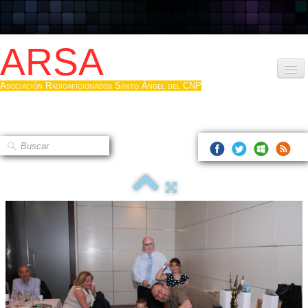
ARSA
Asociación Radioaficionados Santo Ángel del CNP
Inicio
Que es la ARSA
Bases diploma
Hacerse socio
Log diploma en Pdf
Fotos
▼
Sistemas Digitales