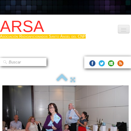
ARSA
Asociación Radioaficionados Santo Ángel del CNP
Inicio
Que es la ARSA
Bases diploma
Hacerse socio
Log diploma en Pdf
Fotos
▼
Sistemas Digitales