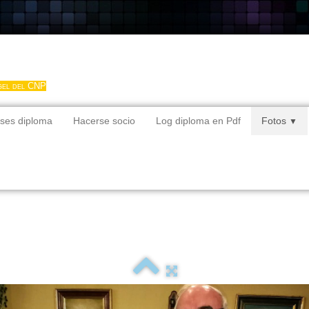
gel del CNP
ses diploma
Hacerse socio
Log diploma en Pdf
Fotos
▼