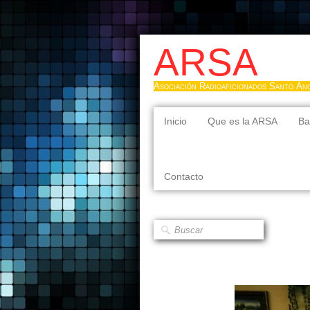
ARSA
Asociación Radioaficionados Santo Án
Inicio
Que es la ARSA
Ba
Contacto