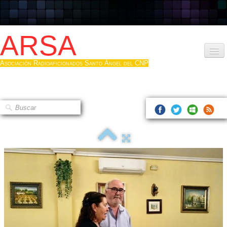
ARSA
Asociación Radioaficionados Santo Ángel del CNP
Inicio
Que es la ARSA
Bases diploma
Hacerse socio
Log diploma en Pdf
Fotos
▼
Sistemas Digitales