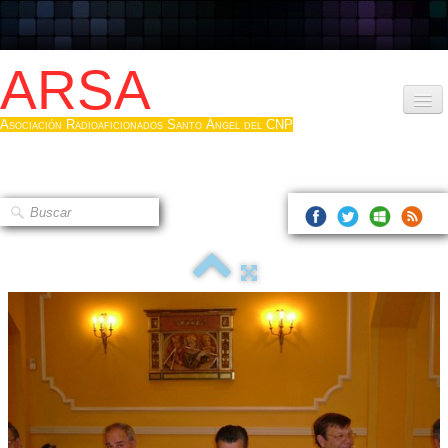
ARSA
Asociación Radioaficionados Santo Ángel del CNP
Inicio
Que es la ARSA
Bases diploma
Hacerse socio
Log diploma en Pdf
Fotos
▼
Sistemas Digitales