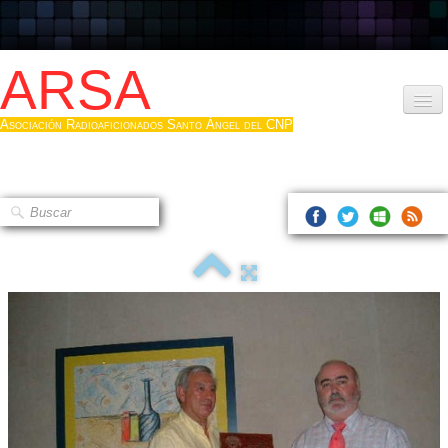
ARSA
Asociación Radioaficionados Santo Ángel del CNP
Inicio
Que es la ARSA
Bases diploma
Hacerse socio
Log diploma en Pdf
Fotos
▼
Sistemas Digitales