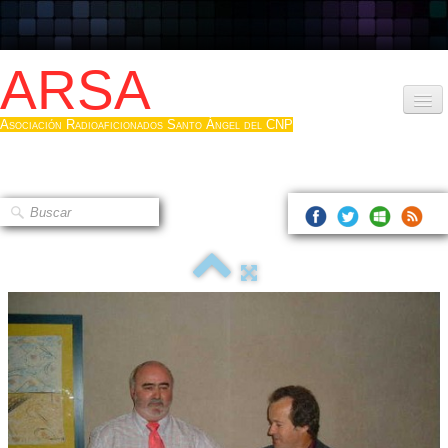
ARSA
Asociación Radioaficionados Santo Ángel del CNP
Inicio
Que es la ARSA
Bases diploma
Hacerse socio
Log diploma en Pdf
Fotos
▼
Sistemas Digitales