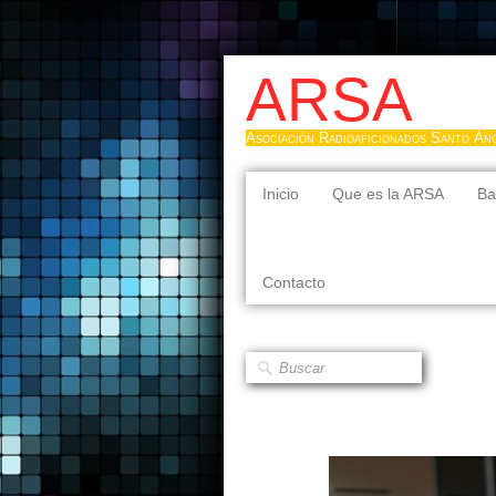
ARSA
Asociación Radioaficionados Santo Án
Inicio
Que es la ARSA
Ba
Contacto