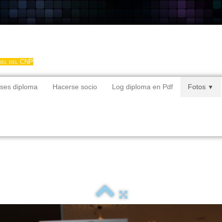
gel del CNP
ses diploma
Hacerse socio
Log diploma en Pdf
Fotos
▼