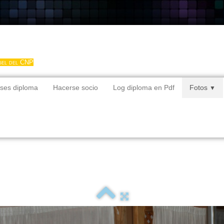
gel del CNP
ses diploma
Hacerse socio
Log diploma en Pdf
Fotos
▼