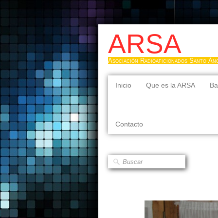
ARSA
Asociación Radioaficionados Santo Án
Inicio
Que es la ARSA
Ba
Contacto