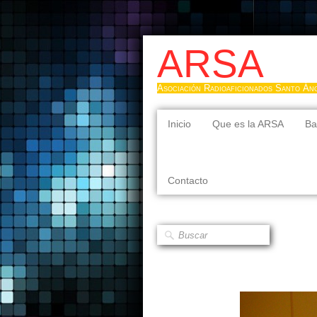
ARSA
Asociación Radioaficionados Santo Án
Inicio
Que es la ARSA
Ba
Contacto