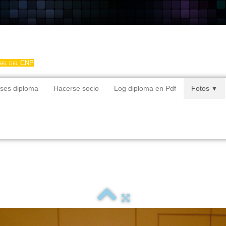
gel del CNP
ses diploma
Hacerse socio
Log diploma en Pdf
Fotos
▼