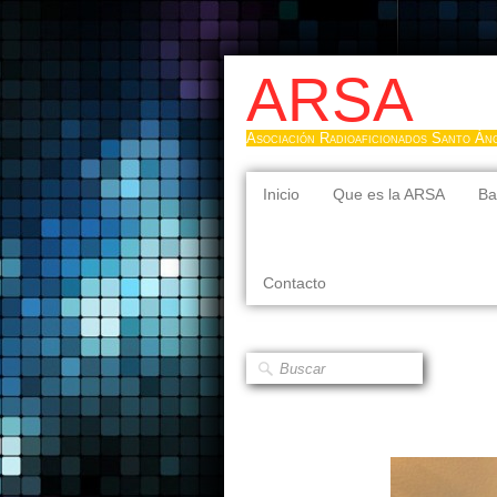
ARSA
Asociación Radioaficionados Santo Án
Inicio
Que es la ARSA
Ba
Contacto