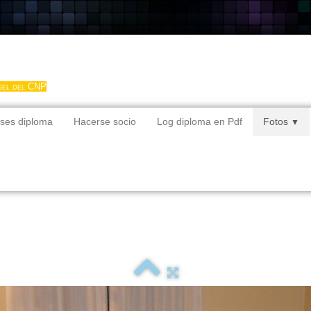
gel del CNP
ses diploma
Hacerse socio
Log diploma en Pdf
Fotos
▼