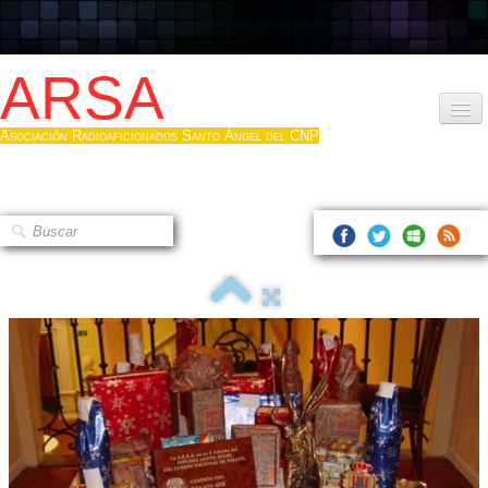
ARSA
Asociación Radioaficionados Santo Ángel del CNP
Inicio
Que es la ARSA
Bases diploma
Hacerse socio
Log diploma en Pdf
Fotos
▼
Sistemas Digitales