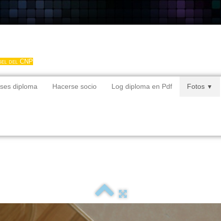
gel del CNP
ses diploma
Hacerse socio
Log diploma en Pdf
Fotos
▼