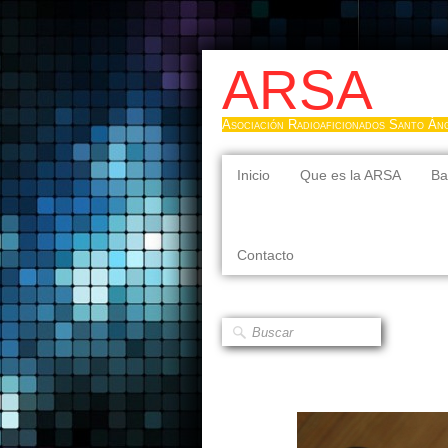
ARSA
Asociación Radioaficionados Santo Án
Inicio
Que es la ARSA
Ba
Contacto