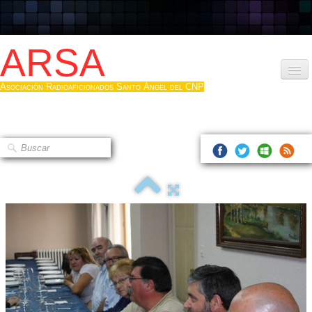
ARSA
Asociación Radioaficionados Santo Ángel del CNP
Inicio
Que es la ARSA
Bases diploma
Hacerse socio
Log diploma en Pdf
Fotos
▼
Sistemas Digitales