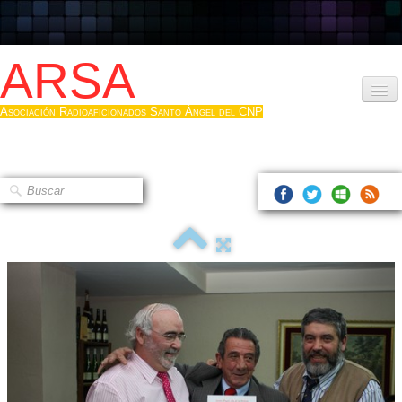
ARSA
Asociación Radioaficionados Santo Ángel del CNP
Inicio
Que es la ARSA
Bases diploma
Hacerse socio
Log diploma en Pdf
Fotos
▼
Sistemas Digitales