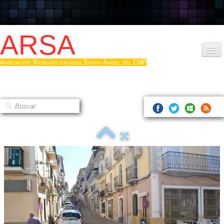
ARSA
Asociación Radioaficionados Santo Ángel del CNP
Inicio
Que es la ARSA
Bases diploma
Hacerse socio
Log diploma en Pdf
Fotos
▼
Sistemas Digitales