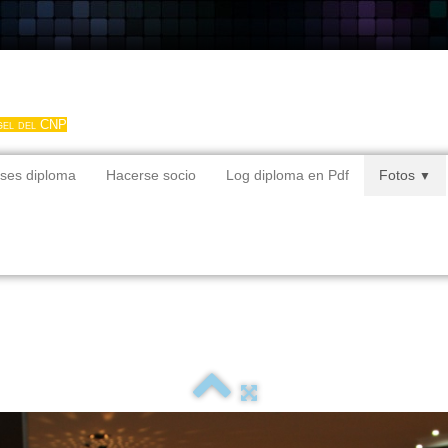
gel del CNP
ses diploma
Hacerse socio
Log diploma en Pdf
Fotos
▼