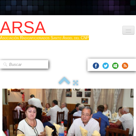
ARSA
Asociación Radioaficionados Santo Ángel del CNP
Inicio
Que es la ARSA
Bases diploma
Hacerse socio
Log diploma en Pdf
Fotos
▼
Sistemas Digitales