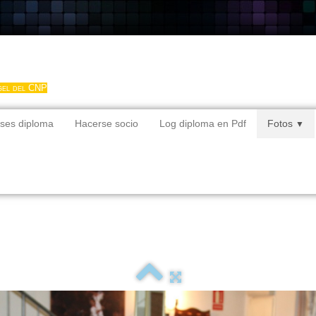
gel del CNP
ses diploma
Hacerse socio
Log diploma en Pdf
Fotos
▼