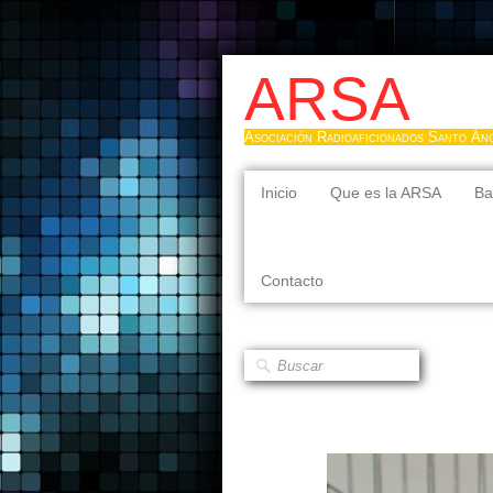
ARSA
Asociación Radioaficionados Santo Án
Inicio
Que es la ARSA
Ba
Contacto