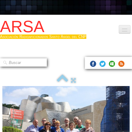
ARSA
Asociación Radioaficionados Santo Ángel del CNP
Inicio
Que es la ARSA
Bases diploma
Hacerse socio
Log diploma en Pdf
Fotos
▼
Sistemas Digitales