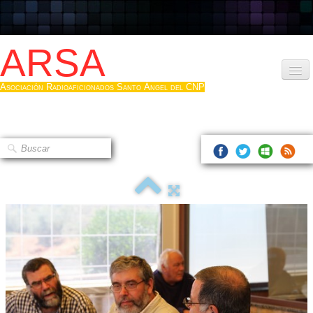
ARSA
Asociación Radioaficionados Santo Ángel del CNP
Inicio
Que es la ARSA
Bases diploma
Hacerse socio
Log diploma en Pdf
Fotos
▼
Sistemas Digitales