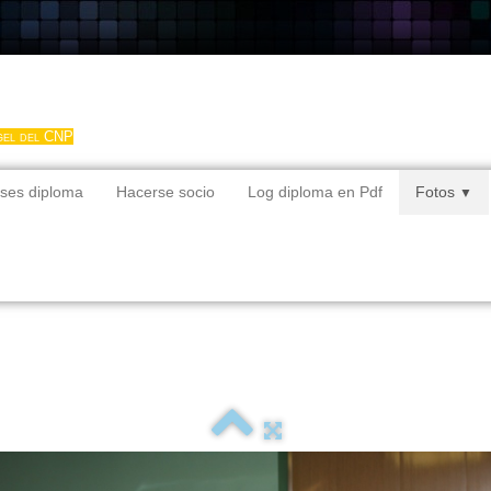
gel del CNP
ses diploma
Hacerse socio
Log diploma en Pdf
Fotos
▼