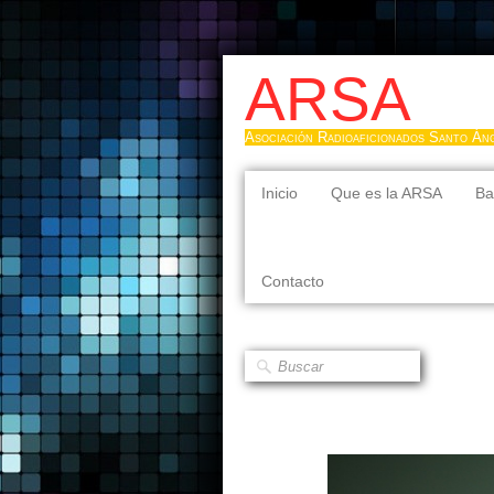
ARSA
Asociación Radioaficionados Santo Án
Inicio
Que es la ARSA
Ba
Contacto