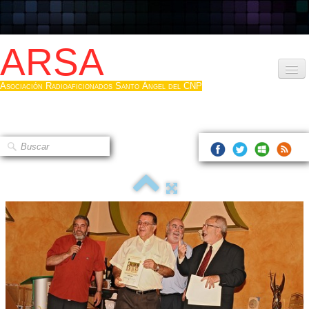
ARSA
Asociación Radioaficionados Santo Ángel del CNP
Inicio
Que es la ARSA
Bases diploma
Hacerse socio
Log diploma en Pdf
Fotos
▼
Sistemas Digitales