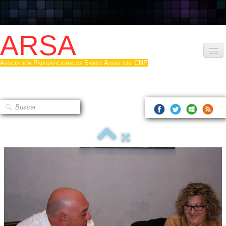
ARSA
Asociación Radioaficionados Santo Ángel del CNP
Inicio
Que es la ARSA
Bases diploma
Hacerse socio
Log diploma en Pdf
Fotos
▼
Sistemas Digitales