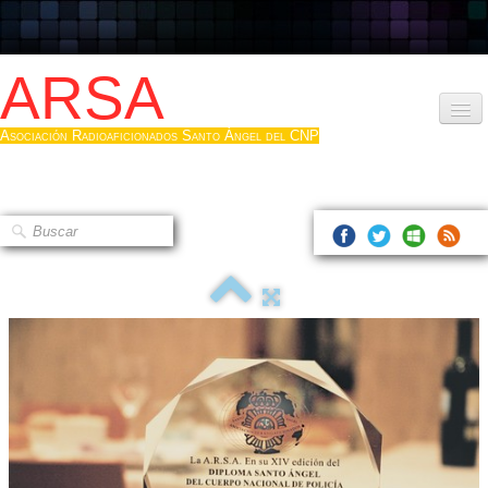
ARSA
Asociación Radioaficionados Santo Ángel del CNP
Inicio
Que es la ARSA
Bases diploma
Hacerse socio
Log diploma en Pdf
Fotos
▼
Sistemas Digitales