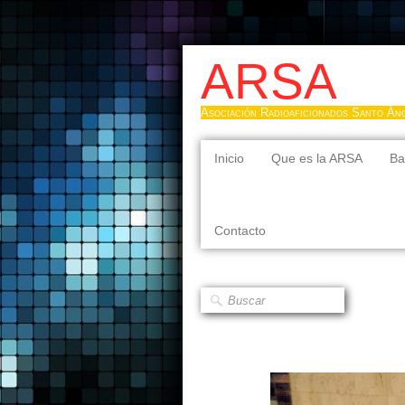
ARSA
Asociación Radioaficionados Santo Án
Inicio
Que es la ARSA
Ba
Contacto