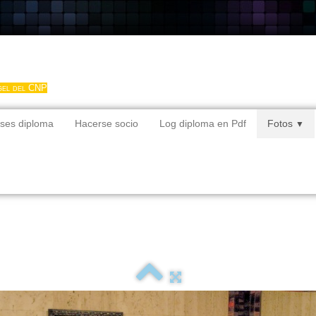
gel del CNP
ses diploma
Hacerse socio
Log diploma en Pdf
Fotos
▼