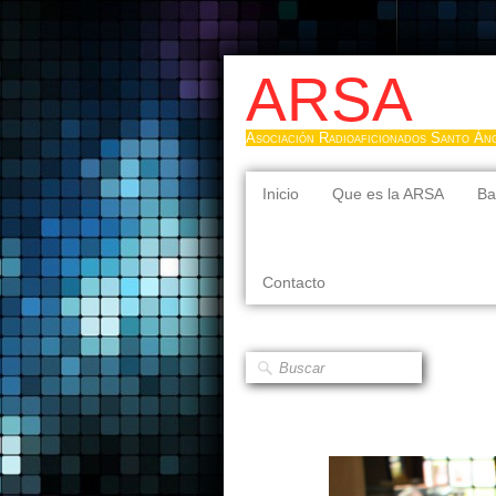
ARSA
Asociación Radioaficionados Santo Án
Inicio
Que es la ARSA
Ba
Contacto