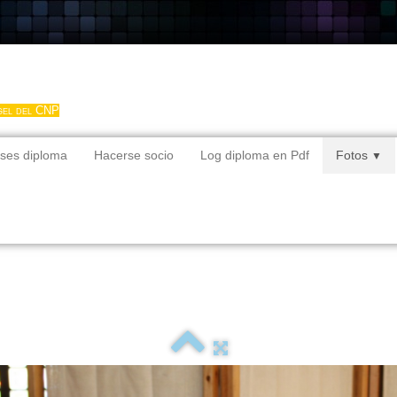
gel del CNP
ses diploma
Hacerse socio
Log diploma en Pdf
Fotos
▼