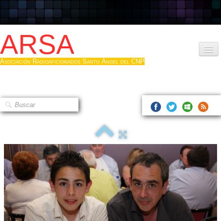
ARSA
Asociación Radioaficionados Santo Ángel del CNP
Inicio
Que es la ARSA
Bases diploma
Hacerse socio
Log diploma en Pdf
Fotos
▼
Sistemas Digitales