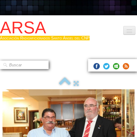
ARSA
Asociación Radioaficionados Santo Ángel del CNP
Inicio
Que es la ARSA
Bases diploma
Hacerse socio
Log diploma en Pdf
Fotos
▼
Sistemas Digitales