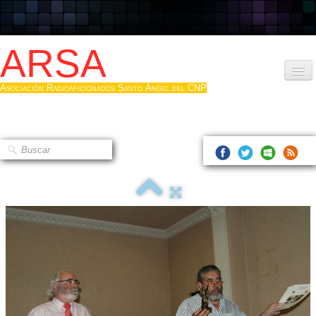
ARSA
Asociación Radioaficionados Santo Ángel del CNP
Inicio
Que es la ARSA
Bases diploma
Hacerse socio
Log diploma en Pdf
Fotos
▼
Sistemas Digitales