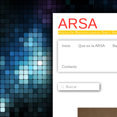
ARSA
Asociación Radioaficionados Santo Án
Inicio
Que es la ARSA
Ba
Contacto