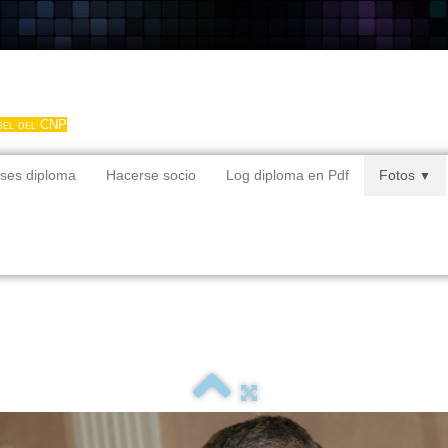
gel del CNP
ses diploma
Hacerse socio
Log diploma en Pdf
Fotos
▼