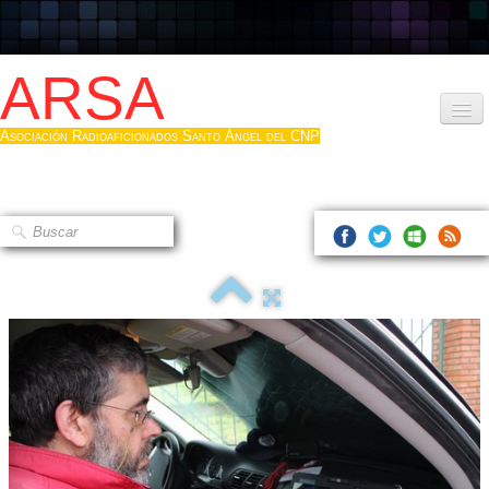
ARSA
Asociación Radioaficionados Santo Ángel del CNP
Inicio
Que es la ARSA
Bases diploma
Hacerse socio
Log diploma en Pdf
Fotos
▼
Sistemas Digitales