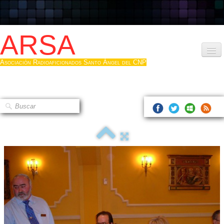
ARSA
Asociación Radioaficionados Santo Ángel del CNP
Inicio
Que es la ARSA
Bases diploma
Hacerse socio
Log diploma en Pdf
Fotos
▼
Sistemas Digitales