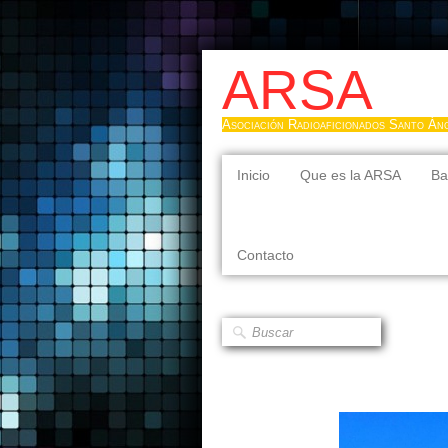
ARSA
Asociación Radioaficionados Santo Án
Inicio
Que es la ARSA
Ba
Contacto