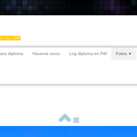
gel del CNP
ses diploma
Hacerse socio
Log diploma en Pdf
Fotos
▼