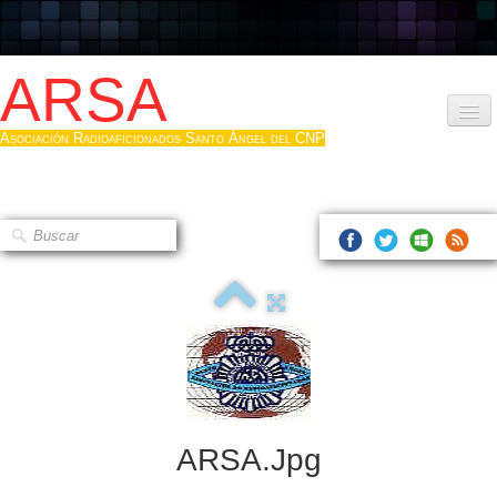
ARSA
Asociación Radioaficionados Santo Ángel del CNP
Inicio
Que es la ARSA
Bases diploma
Hacerse socio
Log diploma en Pdf
Fotos
▼
ARSA.jpg
Sistemas Digitales