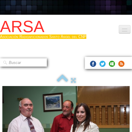
ARSA
Asociación Radioaficionados Santo Ángel del CNP
Inicio
Que es la ARSA
Bases diploma
Hacerse socio
Log diploma en Pdf
Fotos
▼
Sistemas Digitales