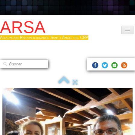
ARSA
Asociación Radioaficionados Santo Ángel del CNP
Inicio
Que es la ARSA
Bases diploma
Hacerse socio
Log diploma en Pdf
Fotos
▼
Sistemas Digitales