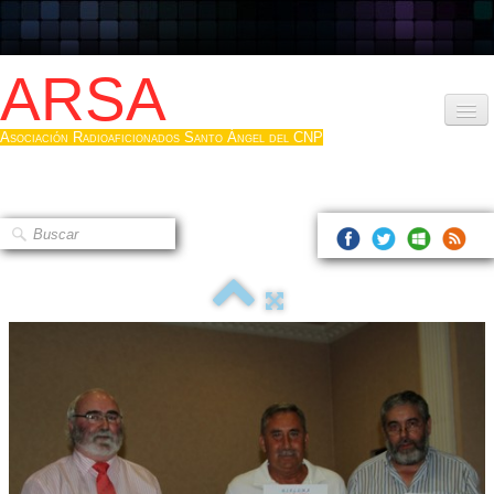
ARSA
Asociación Radioaficionados Santo Ángel del CNP
Inicio
Que es la ARSA
Bases diploma
Hacerse socio
Log diploma en Pdf
Fotos
▼
Sistemas Digitales