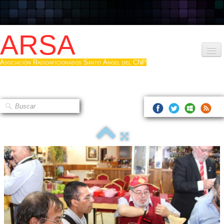
ARSA
Asociación Radioaficionados Santo Ángel del CNP
Inicio
Que es la ARSA
Bases diploma
Hacerse socio
Log diploma en Pdf
Fotos
▼
Sistemas Digitales