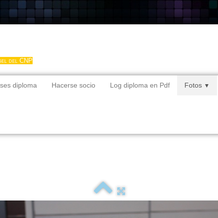
gel del CNP
ses diploma
Hacerse socio
Log diploma en Pdf
Fotos
▼