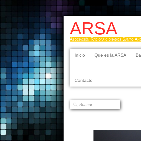
ARSA
Asociación Radioaficionados Santo Án
Inicio
Que es la ARSA
Ba
Contacto