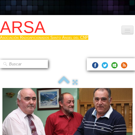
ARSA
Asociación Radioaficionados Santo Ángel del CNP
Inicio
Que es la ARSA
Bases diploma
Hacerse socio
Log diploma en Pdf
Fotos
▼
Sistemas Digitales