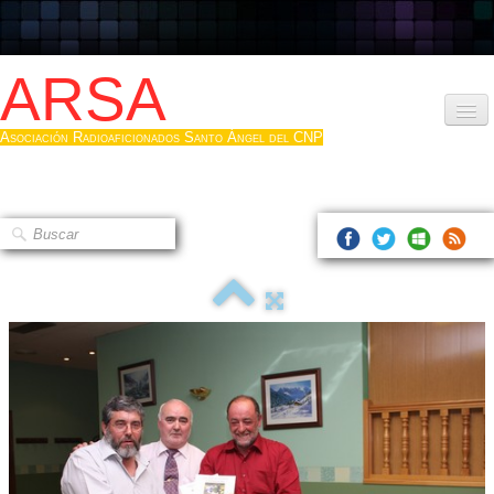
ARSA
Asociación Radioaficionados Santo Ángel del CNP
Inicio
Que es la ARSA
Bases diploma
Hacerse socio
Log diploma en Pdf
Fotos
▼
Sistemas Digitales