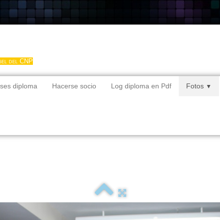
gel del CNP
ses diploma
Hacerse socio
Log diploma en Pdf
Fotos
▼