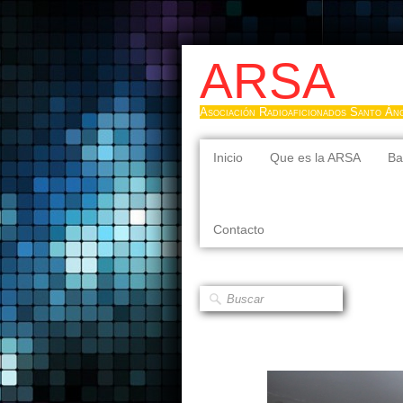
ARSA
Asociación Radioaficionados Santo Án
Inicio
Que es la ARSA
Ba
Contacto