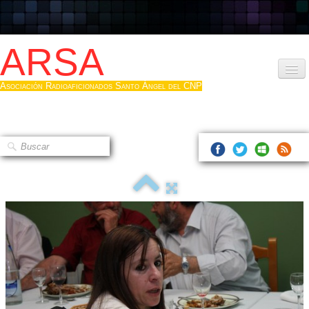
ARSA
Asociación Radioaficionados Santo Ángel del CNP
Inicio
Que es la ARSA
Bases diploma
Hacerse socio
Log diploma en Pdf
Fotos
▼
Sistemas Digitales