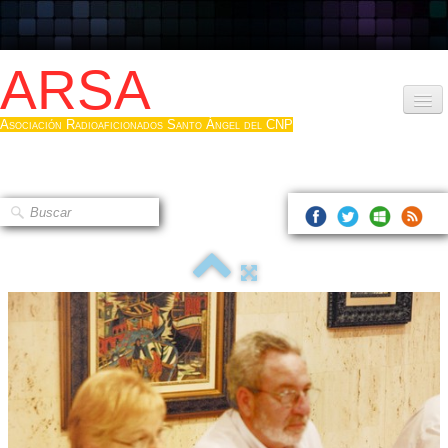
ARSA
Asociación Radioaficionados Santo Ángel del CNP
Inicio
Que es la ARSA
Bases diploma
Hacerse socio
Log diploma en Pdf
Fotos
▼
Sistemas Digitales