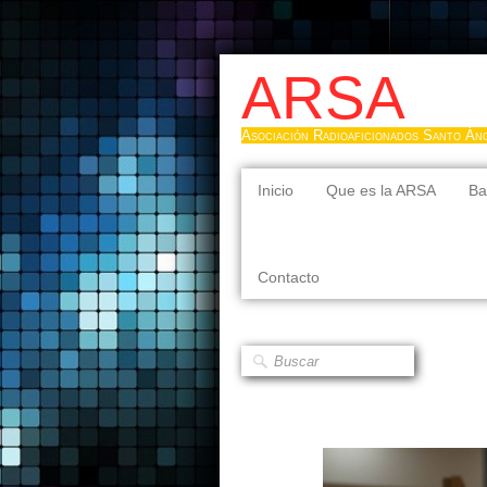
ARSA
Asociación Radioaficionados Santo Án
Inicio
Que es la ARSA
Ba
Contacto