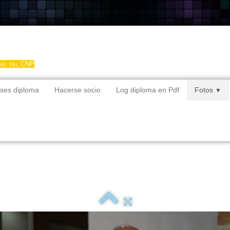
gel del CNP
ses diploma
Hacerse socio
Log diploma en Pdf
Fotos
▼