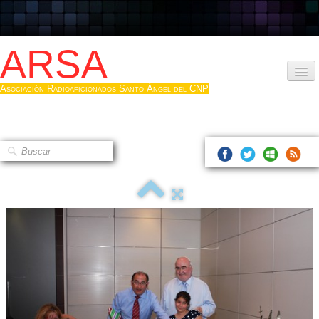
ARSA
Asociación Radioaficionados Santo Ángel del CNP
Inicio
Que es la ARSA
Bases diploma
Hacerse socio
Log diploma en Pdf
Fotos
▼
Sistemas Digitales