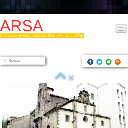
ARSA
Asociación Radioaficionados Santo Ángel del CNP
Inicio
Que es la ARSA
Bases diploma
Hacerse socio
Log diploma en Pdf
Fotos
▼
Sistemas Digitales