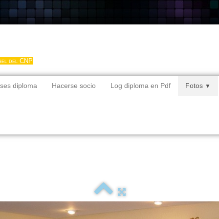
gel del CNP
ses diploma
Hacerse socio
Log diploma en Pdf
Fotos
▼