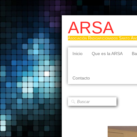
ARSA
Asociación Radioaficionados Santo Án
Inicio
Que es la ARSA
Ba
Contacto