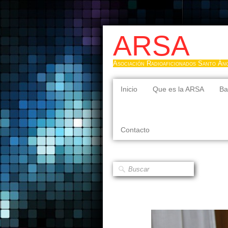
ARSA
Asociación Radioaficionados Santo Án
Inicio
Que es la ARSA
Ba
Contacto