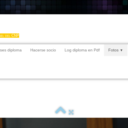
gel del CNP
ses diploma
Hacerse socio
Log diploma en Pdf
Fotos
▼